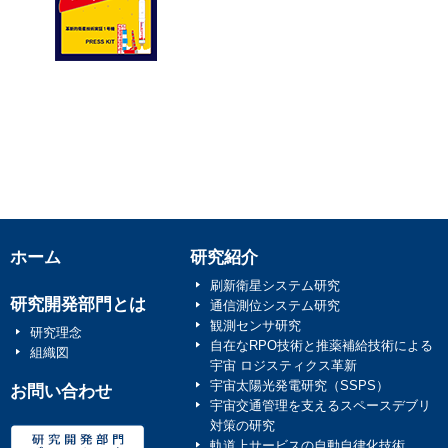
2025/12/06
「革新的衛星技術実証４
リリース
を掲載しました
2025/12/05
「人に聞く ～4号機に関
ホーム
研究紹介
刷新衛星システム研究
社（GEMINI）インタビ
研究開発部門とは
通信測位システム研究
観測センサ研究
研究理念
自在なRPO技術と推薬補給技術による
2025/12/05
組織図
宇宙 ロジスティクス革新
宇宙太陽光発電研究（SSPS）
お問い合わせ
「人に聞く ～4号機に関
宇宙交通管理を支えるスペースデブリ
対策の研究
軌道上サービスの自動自律化技術