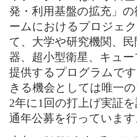
発・利用基盤の拡充」の
「革新的衛星技術実証３
ームにおけるプロジェク
リリース
を掲載しました
て、大学や研究機関、民
2026/04/24
器、超小型衛星、キュー
「革新的衛星技術実証３
提供するプログラムです
リリース
を掲載しました
きる機会としては唯一の
2026/04/23
2年に1回の打上げ実証
通年公募を行っています
「革新的衛星技術実証４
リリース
を掲載しました