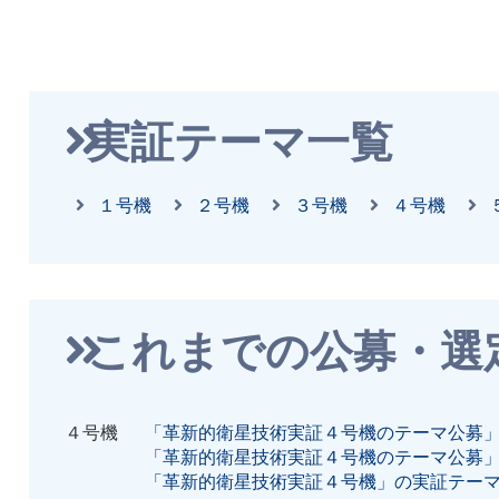
2026/04/09
革新的衛星技術実証4号
実証テーマ一覧
記者説明会がJAXA Activity 
た
１号機
２号機
３号機
４号機
2026/03/19
革新的衛星技術実証４号
これまでの公募・選
ト紹介動画
を掲載しまし
４号機
「革新的衛星技術実証４号機のテーマ公募
「革新的衛星技術実証４号機のテーマ公募
2026/03/18
「革新的衛星技術実証４号機」の実証テー