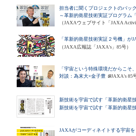
（OrigamiSat-2）インタ
担当者に聞くプロジェクトのバッ
～革新的衛星技術実証プログラム
2026/02/19
（JAXAウェブサイト「JAXA Activity
「人に聞く ～4号機に関
「革新的衛星技術実証２号機」がJA
（JAXA広報誌「JAXA's」85号）
（ARICA-2）インタビュ
「宇宙という特殊環境だからこそ
2026/02/19
対談：為末大×金子豊
JAXA's 
「人に聞く ～4号機に関
新技術を宇宙で試す「革新的衛星
新技術を宇宙で試す「革新的衛星
来科学研究所（FSI-SA
た
JAXAがコーディネイトする宇宙を 