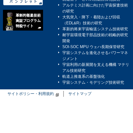
（LEOMI）インタビュー
アルテミス計画に向けた宇宙探査技術
の研究
大気突入・降下・着陸および回収
2025/12/04
（EDL&R）技術の研究
革新的将来宇宙輸送システム技術研究
耐宇宙環境電子部品技術の戦略的研究
革新的衛星技術実証４号
開発
SOI-SOC MPU ウェハ長期保管研究
宇宙システムを進化させるパワーマネ
載しました
ジメント
宇宙利用の新展開を支える機構 マテリ
アル技術研究
2025/12/04
軌道上推進系の基盤強化
宇宙システム・モデリング技術研究
「人に聞く ～4号機に関
サイトポリシー・利用規約
サイトマップ
門インタビュー
を掲載し
2025/12/02