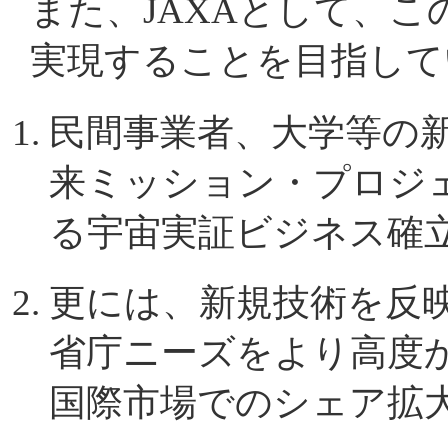
また、JAXAとして、
2026/04/16
実現することを目指して
「革新的衛星技術実証４
民間事業者、大学等の
リリース
を掲載しました
来ミッション・プロジ
る宇宙実証ビジネス確
2026/04/15
革新的衛星技術実証4号
更には、新規技術を反
る低軌道衛星MIMO技術
省庁ニーズをより高度
国際市場でのシェア拡
した