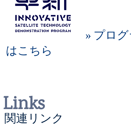
門学校（KOSEN-2R）
2026/03/05
» プロ
小型実証衛星4号機（RAI
はこちら
2026/03/03
「人に聞く ～4号機に関
（MAGNARO-II）イン
Links
2026/02/20
関連リンク
「人に聞く ～4号機に関