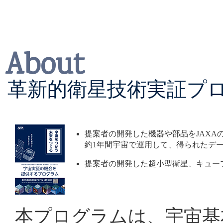
ーマプレスリリース
を掲
2026/06/12
About
「革新的衛星技術実証３
革新的衛星技術実証プ
リリース
を掲載しました
2026/06/10
提案者の開発した機器や部品をJAXA
約1年間宇宙で運用して、得られたデ
「革新的衛星技術実証３
提案者の開発した超小型衛星、キューブ
リリース
を掲載しました
2026/06/09
本プログラムは、宇宙基