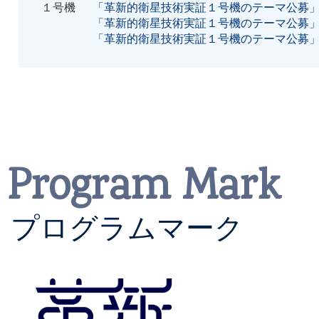
１号機
「革新的衛星技術実証１号機のテーマ公募
「革新的衛星技術実証１号機のテーマ公募
（PRELUDE）インタビ
「革新的衛星技術実証１号機のテーマ公募
2026/03/13
「人に聞く ～4号機に関
光・エンジニアリング（Mo
Program Mark
掲載しました
プログラムマーク
2026/03/13
「人に聞く ～4号機に関