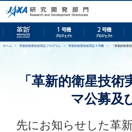
革新的衛星技術実証プログラム
１号機プロジェクト
２号
ホーム
>
革新的衛星技術実証プログラム
>
革新的衛星技術実証４号機
>
「革新的衛星技
「革新的衛星技術
マ公募及
先にお知らせした革