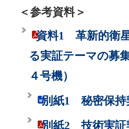
＜参考資料＞
資料1 革新的衛
る実証テーマの募
４号機）
別紙1 秘密保持
別紙2 技術実