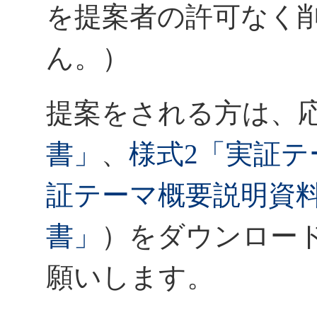
を提案者の許可なく
ん。）
提案をされる方は、
書」
、
様式2「実証テ
証テーマ概要説明資
書」
）をダウンロー
願いします。