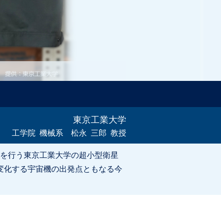
東京工業大学
工学院 機械系 松永 三郎 教授
を行う東京工業大学の超小型衛星
状変化する宇宙機の出発点ともなる今