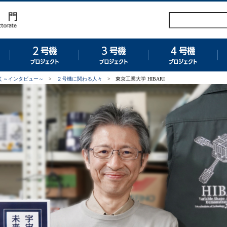
グラム
１号機プロジェクト
２号機プロジェクト
３号機プロジェクト
４
く～インタビュー～
>
２号機に関わる人々
>
東京工業大学 HIBARI