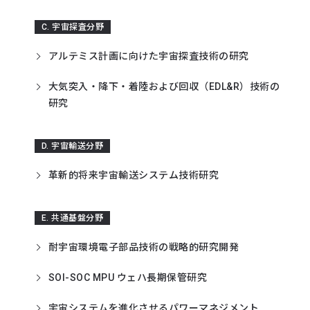
C. 宇宙探査分野
アルテミス計画に向けた宇宙探査技術の研究
大気突入・降下・着陸および回収（EDL&R）技術の
研究
D. 宇宙輸送分野
革新的将来宇宙輸送システム技術研究
E. 共通基盤分野
耐宇宙環境電子部品技術の戦略的研究開発
SOI-SOC MPU ウェハ長期保管研究
宇宙システムを進化させるパワーマネジメント