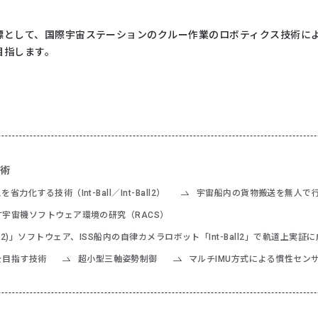
標として、国際宇宙ステーションのクルー作業のロボティクス技術に
目指します。
術
化する技術（Int-Ball／Int-Ball2）
宇宙船内の貨物搬送を無人で
宇宙機ソフトウェア環境の研究（RACS）
e (RACS2)」ソフトウェア、ISS船内の自律カメラロボット「Int-Ball2」で軌道上実証
を目指す技術
超小型三軸姿勢制御
マルチIMU方式による慣性セン