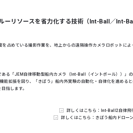
リソースを省力化する技術（Int-Ball／Int-Bal
程度を占めている撮影作業を、地上からの遠隔操作カメラロボットによ
ラである「JEM自律移動型船内カメラ（Int-Ball（イントボール））
能向上・機能拡張を図り、「きぼう」船内外実験の自動化・自律化を進め
を目指します。
詳しくはこちら：Int-Ball2
詳しくはこちら：きぼう船内ドローン「I