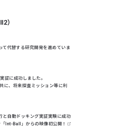
l2）
って代替する研究開発を進めていま
」の実証に成功しました。
ると共に、将来探査ミッション等に利
自律飛行と自動ドッキング実証実験に成功
nt-Ball」からの映像初公開！