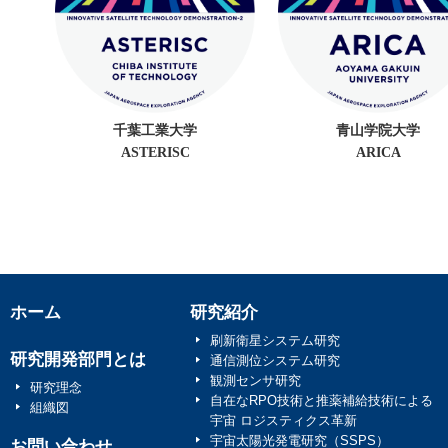
千葉工業大学
青山学院大学
ASTERISC
ARICA
ホーム
研究紹介
刷新衛星システム研究
研究開発部門とは
通信測位システム研究
観測センサ研究
研究理念
自在なRPO技術と推薬補給技術による
組織図
宇宙 ロジスティクス革新
宇宙太陽光発電研究（SSPS）
お問い合わせ