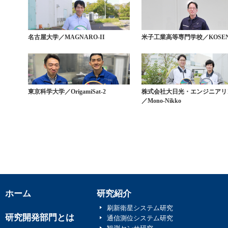
名古屋大学／MAGNARO-II
米子工業高等専門学校／KOSEN
東京科学大学／OrigamiSat-2
株式会社大日光・エンジニアリ
／Mono-Nikko
ホーム
研究紹介
刷新衛星システム研究
研究開発部門とは
通信測位システム研究