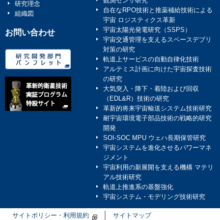
観測センサ研究
研究理念
自在なRPO技術と推薬補給技術による
組織図
宇宙 ロジスティクス革新
宇宙太陽光発電研究（SSPS）
お問い合わせ
宇宙交通管理を支えるスペースデブリ
対策の研究
軌道上サービスの自動自律化技術
アルテミス計画に向けた宇宙探査技術
の研究
大気突入・降下・着陸および回収
（EDL&R）技術の研究
革新的将来宇宙輸送システム技術研究
耐宇宙環境電子部品技術の戦略的研究
開発
SOI-SOC MPU ウェハ長期保管研究
宇宙システムを進化させるパワーマネ
ジメント
宇宙利用の新展開を支える機構 マテリ
アル技術研究
軌道上推進系の基盤強化
宇宙システム・モデリング技術研究
サイトポリシー・利用規約
サイトマップ