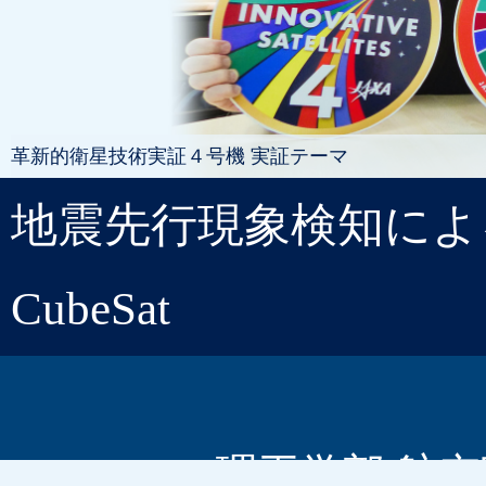
革新的衛星技術実証４号機 実証テーマ
地震先行現象検知によ
CubeSat
理工学部 航空