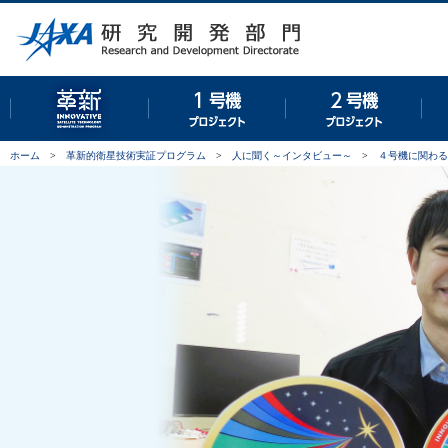
革新的衛星技術実証プログラム
１号機プロジェクト
２号
ホーム
>
革新的衛星技術実証プログラム
>
人に聞く～インタビュー～
>
４号機に関わる