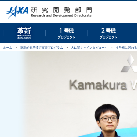
革新的衛星技術実証プログラム
１号機プロジェクト
２号
ホーム
>
革新的衛星技術実証プログラム
>
人に聞く～インタビュー～
>
４号機に関わる