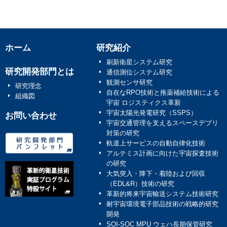
ホーム
研究紹介
刷新衛星システム研究
研究開発部門とは
通信測位システム研究
観測センサ研究
研究理念
自在なRPO技術と推薬補給技術による
組織図
宇宙 ロジスティクス革新
宇宙太陽光発電研究（SSPS）
お問い合わせ
宇宙交通管理を支えるスペースデブリ
対策の研究
軌道上サービスの自動自律化技術
アルテミス計画に向けた宇宙探査技術
の研究
大気突入・降下・着陸および回収
（EDL&R）技術の研究
革新的将来宇宙輸送システム技術研究
耐宇宙環境電子部品技術の戦略的研究
開発
SOI-SOC MPU ウェハ長期保管研究