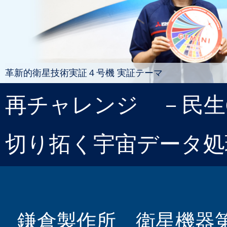
革新的衛星技術実証４号機 実証テーマ
再チャレンジ －民生
切り拓く宇宙データ処
鎌倉製作所 衛星機器