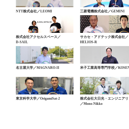
NTT株式会社／LEOMI
三菱電機株式会社／GEMINI
株式会社アクセルスペース／
サカセ・アドテック株式会社／
D-SAIL
HELIOS-R
名古屋大学／MAGNARO-II
米子工業高等専門学校／KOSEN
東京科学大学／OrigamiSat-2
株式会社大日光・エンジニアリ
／Mono-Nikko