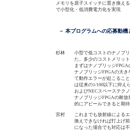
メモリを原子スイッチに置き換える
で小型化・低消費電力化を実現
－ 本プログラムへの応募動機
杉林 小型で低コストのナノブリッ
た。多少のコストメリット
まずはナノブリッジFPG
ナノブリッジFPGAの大
て動作エラーが起こること
は従来の1/100以下に
およびNECスペーステク
ナノブリッジFPGAの耐
的にアピールできると期待
宮村 これまでも放射線によるエ
換えできなければ打上げ前
になった場合でも対応は不