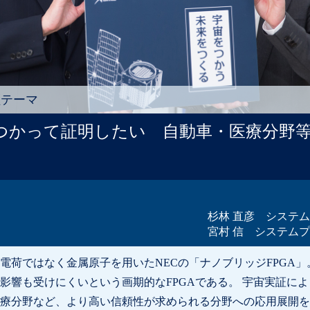
証テーマ
つかって証明したい 自動車・医療分野
杉林 直彦 システ
宮村 信 システム
電荷ではなく金属原子を用いたNECの「ナノブリッジFPGA
影響も受けにくいという画期的なFPGAである。 宇宙実証によ
療分野など、より高い信頼性が求められる分野への応用展開を