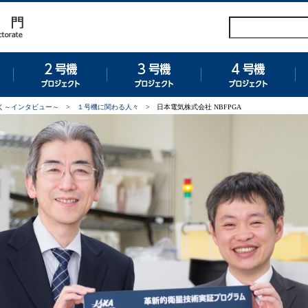
グラム
１号機プロジェクト
２号機プロジェクト
３号機プロジェクト
４
く～インタビュー～
>
１号機に関わる人々
>
日本電気株式会社 NBFPGA