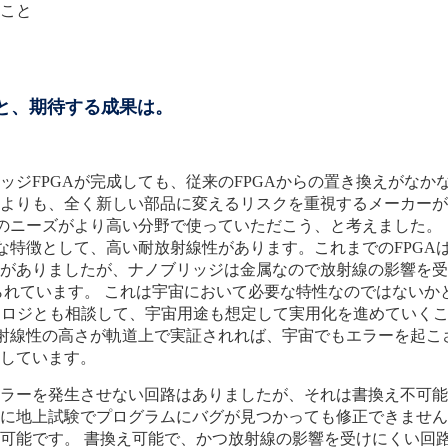
こと
と、期待する成果は。
ジFPGAが完成しても、従来のFPGAからの置き換えがなか
よりも、全く新しい部品に変えるリスクを重視するメーカーが
Aのニーズがより高い分野で使っていただこう、と考えました。
きな特徴として、高い耐放射線性があります。これまでのFPG
がありましたが、ナノブリッジは金属なので放射線の影響を受
抑えられています。 これは宇宙において必要な特性なのではない
ノロジとも相談して、宇宙用途も想定して実用化を進めていく
放射線性の高さが軌道上で実証されれば、宇宙でもエラーを起
しています。
ラーを発生させない回路はありましたが、それは書換え不可能
に地上試験でプログラムにバグが見つかっても修正できません
可能です。 書換え可能で、かつ放射線の影響を受けにくい回