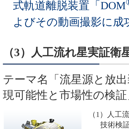
式軌道離脱装置「DOM
よびその動画撮影に成
（3）人工流れ星実証衛星
テーマ名「流星源と放出
現可能性と市場性の検証
（1）人工
技術検