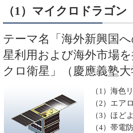
（1）マイクロドラゴン（Mi
テーマ名「海外新興国へ
星利用および海外市場を
クロ衛星」（慶應義塾大
（1）海色
（2）エア
（3）ほど
（4）帯電