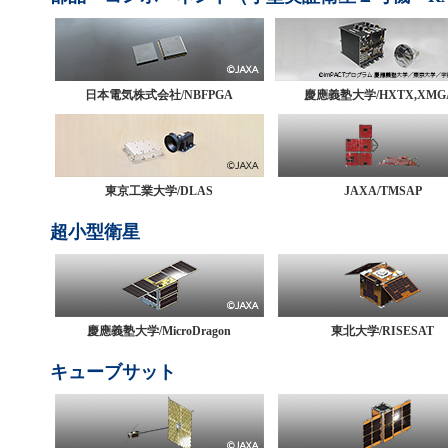
日本電気株式会社/NBFPGA
慶應義塾大学/HXTX,XMG
東京工業大学/DLAS
JAXA/TMSAP
超小型衛星
慶應義塾大学/MicroDragon
東北大学/RISESAT
キューブサット