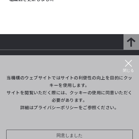
研究開発部門とは
研究紹介
閉じる
プロジェクト等紹介
イベント
当機構のウェブサイトではサイトの利便性の向上を目的にクッ
キーを使用します。
サイトを閲覧いただく際には、クッキーの使用に同意いただく
ライブラリ
（旧Twitter）
必要があります。
詳細は
プライバシーポリシー
をご参照ください。
サイトポリシー・利用規約
サイトマップ
お問い合わせ
同意しました
© 2013-2026 Japan Aerospace Exploration Agency