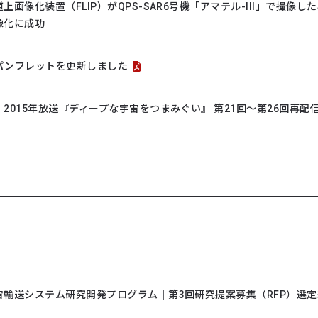
上画像化装置（FLIP）がQPS-SAR6号機「アマテル-III」で撮像した
像化に成功
パンフレットを更新しました
2015年放送『ディープな宇宙をつまみぐい』 第21回～第26回再配
宙輸送システム研究開発プログラム｜第3回研究提案募集（RFP）選