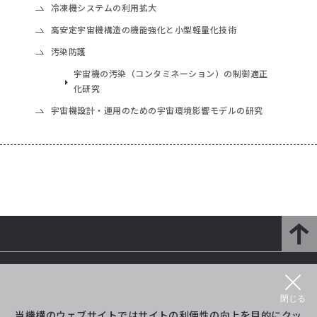
冷凍機システムの利用拡大
高安定宇宙機構造の機能強化と小型軽量化技術
汚染防護
宇宙機の汚染（コンタミネーション）の制御適正
化研究
宇宙機設計・運用のための宇宙環境影響モデルの研究
研究開発部門とは
研究紹介
閉じる
プロジェクト等紹介
イベント
当機構のウェブサイトではサイトの利便性の向上を目的にクッ