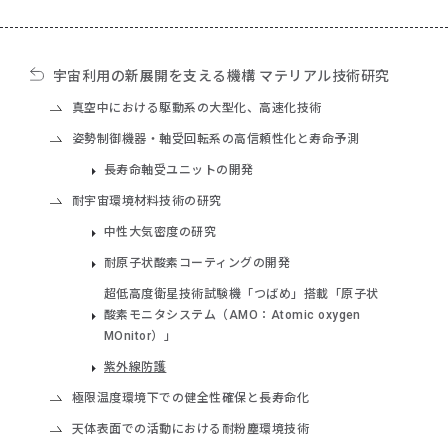
宇宙利用の新展開を支える機構 マテリアル技術研究
真空中における駆動系の大型化、高速化技術
姿勢制御機器・軸受回転系の高信頼性化と寿命予測
長寿命軸受ユニットの開発
耐宇宙環境材料技術の研究
中性大気密度の研究
耐原子状酸素コーティングの開発
超低高度衛星技術試験機「つばめ」搭載「原子状
酸素モニタシステム（AMO：Atomic oxygen
MOnitor）」
紫外線防護
極限温度環境下での健全性確保と長寿命化
天体表面での活動における耐粉塵環境技術