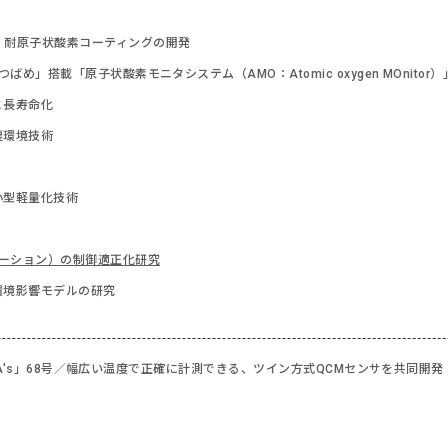
耐原子状酸素コーティングの開発
め」搭載「原子状酸素モニタシステム（AMO：Atomic oxygen MOnitor）
と長寿命化
塵環境技術
小型軽量化技術
ーション）の制御適正化研究
環境影響モデルの研究
XA's」68号／幅広い温度で正確に計測できる、ツイン方式QCMセンサを共同開発（