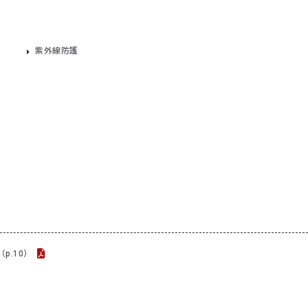
」
紫外線防護
p.10）