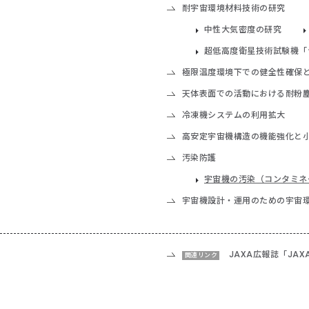
耐宇宙環境材料技術の研究
中性大気密度の研究
超低高度衛星技術試験機「つば
極限温度環境下での健全性確保
天体表面での活動における耐粉
冷凍機システムの利用拡大
高安定宇宙機構造の機能強化と
汚染防護
宇宙機の汚染（コンタミネ
宇宙機設計・運用のための宇宙
JAXA広報誌「JA
関連リンク