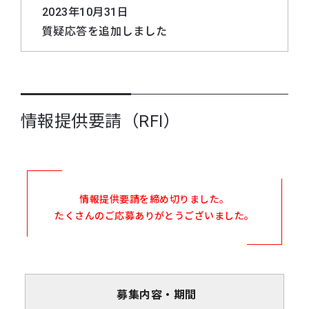
2023年10月31日
質疑応答を追加しました
2023年10月24日
提供要請書、及びフォーマットを改訂しま
した（2023.10.23 A改訂）
情報提供要請（RFI）
2023年10月10日
小型技術刷新衛星研究開発プログラムにお
けるオンボードPPP技術に関する情報提供
要請を開始しました
情報提供要請を締め切りました。
たくさんのご応募ありがとうございました。
募集内容・期間