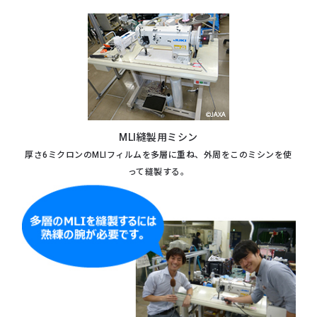
MLI縫製用ミシン
厚さ6ミクロンのMLIフィルムを多層に重ね、
外周をこのミシンを使
って縫製する。