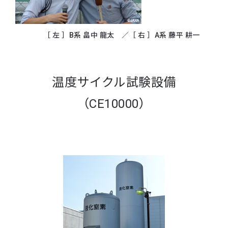
［ 左 ］B系 畠中 龍太 ／［ 右 ］A系 藤平 耕一
温度サイクル試験設備
（CE10000）