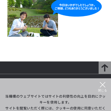
研究開発部門とは
研究紹介
閉じる
プロジェクト等紹介
イベント
当機構のウェブサイトではサイトの利便性の向上を目的にクッ
キーを使用します。
サイトを閲覧いただく際には、クッキーの使用に同意いただく
ライブラリ
（旧Twitter）