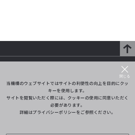
研究開発部門とは
研究紹介
閉じる
プロジェクト等紹介
イベント
当機構のウェブサイトではサイトの利便性の向上を目的にクッ
キーを使用します。
サイトを閲覧いただく際には、クッキーの使用に同意いただく
ライブラリ
（旧Twitter）
必要があります。
詳細は
プライバシーポリシー
をご参照ください。
サイトポリシー・利用規約
サイトマップ
お問い合わせ