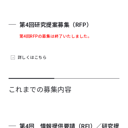
2025年08月25日
第4回 RFPの説明会資料を公開いたしました。
第4回研究提案募集（RFP）
2025年08月12日
第4回研究提案募集（RFP）の公募を開始しまし
第4回RFPの募集は終了いたしました。
た。
2025年06月10日
詳しくはこちら
17時をもちまして第4回情報提供要請(RFI)を締め切
りました。
2025年04月25日
第4回情報提供要請(RFI)の公募を開始しました。
これまでの募集内容
2025年01月14日
課題解決型共同研究へのステップアップに伴う研究
提案募集（その3）の選定結果を公開いたしまし
た。こちらのページをご覧ください。
2024年12月13日
第4回 情報提供要請（RFI）／研究提