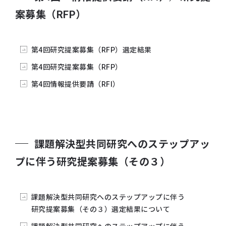
課題解決型共同研究へのステップアップに伴う研究
案募集（RFP）
提案募集(その3)を締め切りました。
2024年12月02日
新たに研究課題を設定し課題解決型共同研究へのス
第4回研究提案募集（RFP）選定結果
テップアップに伴う研究提案募集を公開しました。
第4回研究提案募集（RFP）
2024年01月26日
第4回情報提供要請（RFI）
第3回研究提案募集（RFP）の選定結果を公開いた
しました。
2023年12月06日
正午をもちまして第3回研究提案募集（RFP）を締
課題解決型共同研究へのステップアッ
め切りました
プに伴う研究提案募集（その３）
2023年11月24日
・
第3回 RFPの質疑応答集を公開いたしました
・
チャレンジ型・アイデア型の共同研究契約書雛
課題解決型共同研究へのステップアップに伴う
型を一部修正しました
研究提案募集（その３）選定結果について
2023年11月14日