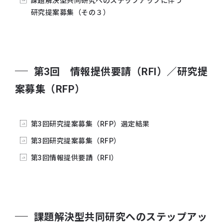
課題解決型共同研究へのステップアップに伴う
第3回 RFPの説明会資料を公開いたしました
研究提案募集（その３）
2023年11月01日
第3回研究提案募集（RFP）の公募を開始しました
2023年08月24日
課題解決型共同研究へのステップアップに伴う研究
第3回 情報提供要請（RFI）／研究提
提案募集（その2）の選定結果を公開いたしました
案募集（RFP）
2023年07月24日
課題解決型共同研究へのステップアップに伴う研究
提案募集（その2）を締め切りました
第3回研究提案募集（RFP）選定結果
2023年07月10日
第3回研究提案募集（RFP）
・
新たに研究課題を設定し課題解決型共同研究へ
のステップアップに伴う研究提案募集（その2）
第3回情報提供要請（RFI）
を公開しました
・
共同研究ステップアップ制度一部変更について
の更新
2023年05月17日
課題解決型共同研究へのステップアッ
課題解決型共同研究へのステップアップに伴う研究