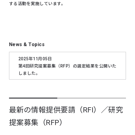
する活動を実施しています。
News & Topics
2025年11月05日
第4回研究提案募集（RFP）の選定結果を公開いた
しました。
2025年09月30日
正午をもちまして第4回研究提案募集(RFP)を締め
切りました。
最新の情報提供要請（RFI）／研究
2025年09月19日
第4回 RFPの
質疑応答集
を更新いたしました。
提案募集（RFP）
2025年09月09日
第4回 RFPの質疑応答集を公開いたしました。