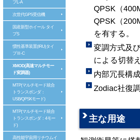
プL-A
QPSK（400
次世代GPS受信機
QPSK（20
国産新型ホイール タイ
を有する。
プS
変調方式及
慣性基準装置(IRU)タイ
プⅢ-C
による切替
XMOD(高速マルチモー
内部冗長構
ド変調器)
MTP(マルチモード統合
Zodiac社
トランスポンダ：
USB/QPSKモード)
MTP(マルチモード統合
主な用途
トランスポンダ：4モー
ド)
高性能宇宙用リチウムイ