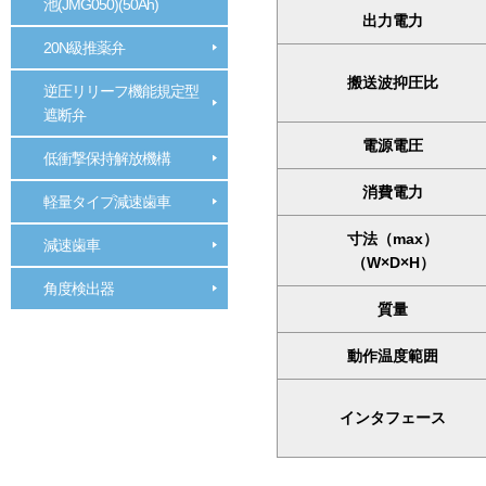
池(JMG050)(50Ah)
出力電力
20N級推薬弁
搬送波抑圧比
逆圧リリーフ機能規定型
遮断弁
電源電圧
低衝撃保持解放機構
消費電力
軽量タイプ減速歯車
寸法（max）
減速歯車
（W×D×H）
角度検出器
質量
動作温度範囲
インタフェース