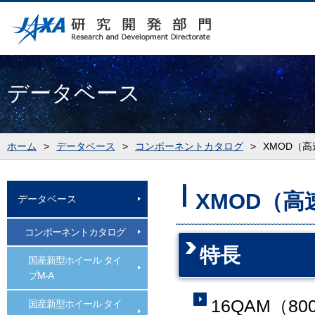
データベース
ホーム
>
データベース
>
コンポーネントカタログ
>
XMOD（
XMOD（
データベース
コンポーネントカタログ
特長
国産新型ホイール タイ
プM-A
16QAM（80
国産新型ホイール タイ