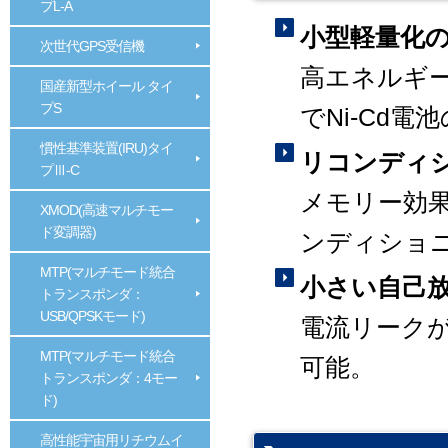
プL-A
小型軽量化
次世代GPS受信機
高エネルギ
国産新型ホイール タイ
プS
でNi-Cd電池
慣性基準装置(IRU)タイ
リコンディ
プⅢ-C
メモリー効
XMOD(高速マルチモー
ド変調器)
ンディショ
MTP(マルチモード統合
小さい自己
トランスポンダ：
USB/QPSKモード)
電流リーク
MTP(マルチモード統合
可能。
トランスポンダ：4モー
ド)
高性能宇宙用リチウムイ