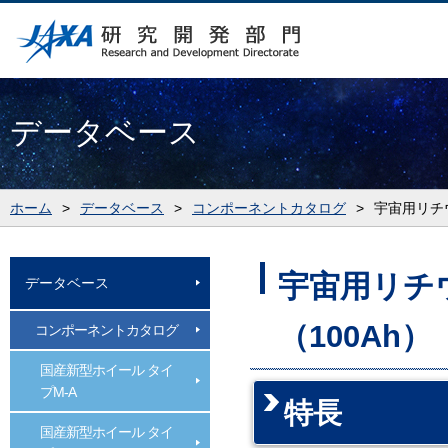
データベース
ホーム
>
データベース
>
コンポーネントカタログ
>
宇宙用リチウ
宇宙用リチウ
データベース
（100Ah）
コンポーネントカタログ
国産新型ホイール タイ
プM-A
特長
国産新型ホイール タイ