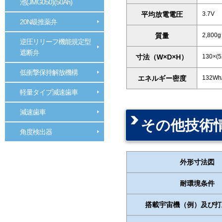
池(JMG050)(50Ah)
平均放電電圧
3.7V
20N級推薬弁
質量
2,800g
逆圧リリーフ機能規定型
遮断弁
寸法（W×D×H）
130×(
低衝撃保持解放機構
エネルギー密度
132Wh/
軽量タイプ減速歯車
減速歯車
その他技術
角度検出器
外形寸法図
耐環境条件
搭載宇宙機（例）及び打