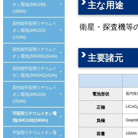
主な用途
オン電池(JMG190)
(190Ah)
高性能宇宙用リチウムイ
衛星・探査機等
オン電池(JMG110)
(110Ah)
高性能宇宙用リチウムイ
主要諸元
オン電池(JMG055)(55Ah)
高性能宇宙用リチウムイ
オン電池(JMG042)(42Ah)
高性能宇宙用リチウムイ
電池形状
長円筒
オン電池(JMG150)
(150Ah)
LiCoO
正極
宇宙用リチウムイオン電
池(JMG100)(100Ah)
負極
Graphi
宇宙用リチウムイオン電
容量
100Ah