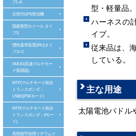
プL-A
型・軽量品
次世代GPS受信機
ハーネスの
国産新型ホイール タイ
イプ。
プS
慣性基準装置(IRU)タイ
従来品は、
プⅢ-C
している。
XMOD(高速マルチモー
ド変調器)
MTP(マルチモード統合
主な用途
トランスポンダ：
USB/QPSKモード)
MTP(マルチモード統合
太陽電池パドル
トランスポンダ：4モー
ド)
高性能宇宙用リチウムイ