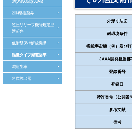
池(JMG050)(50Ah)
20N級推薬弁
外形寸法図
逆圧リリーフ機能規定型
遮断弁
耐環境条件
低衝撃保持解放機構
搭載宇宙機（例）及び打
軽量タイプ減速歯車
JAXA開発担当部
減速歯車
登録番号
角度検出器
登録日
特許番号（公開番
参考文献
備考