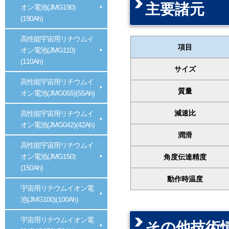
主要諸元
オン電池(JMG190)
(190Ah)
高性能宇宙用リチウムイ
項目
オン電池(JMG110)
(110Ah)
サイズ
高性能宇宙用リチウムイ
質量
オン電池(JMG055)(55Ah)
減速比
高性能宇宙用リチウムイ
オン電池(JMG042)(42Ah)
潤滑
高性能宇宙用リチウムイ
オン電池(JMG150)
角度伝達精度
(150Ah)
動作時温度
宇宙用リチウムイオン電
池(JMG100)(100Ah)
宇宙用リチウムイオン電
その他技術