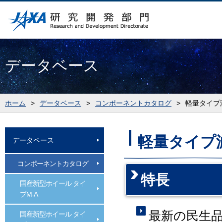
データベース
ホーム
>
データベース
>
コンポーネントカタログ
>
軽量タイプ減速
軽量タイプ減速
データベース
コンポーネントカタログ
特長
国産新型ホイール タイ
プM-A
最新の民生
国産新型ホイール タイ