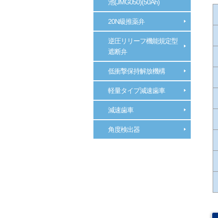
池(JMG050)(50Ah)
20N級推薬弁
逆圧リリーフ機能規定型
遮断弁
低衝撃保持解放機構
軽量タイプ減速歯車
減速歯車
角度検出器