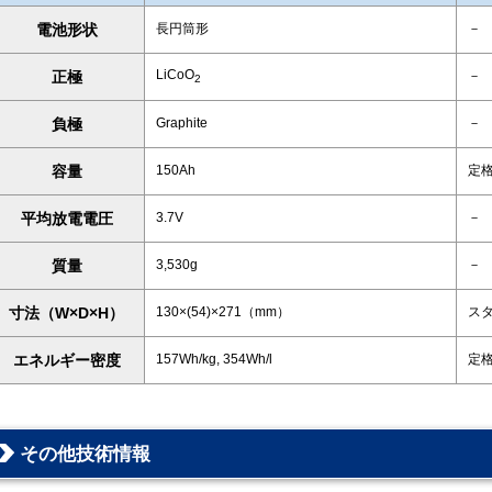
電池形状
長円筒形
－
LiCoO
正極
－
2
負極
Graphite
－
容量
150Ah
定
平均放電電圧
3.7V
－
質量
3,530g
－
寸法（W×D×H）
130×(54)×271（mm）
ス
エネルギー密度
157Wh/kg, 354Wh/l
定
その他技術情報