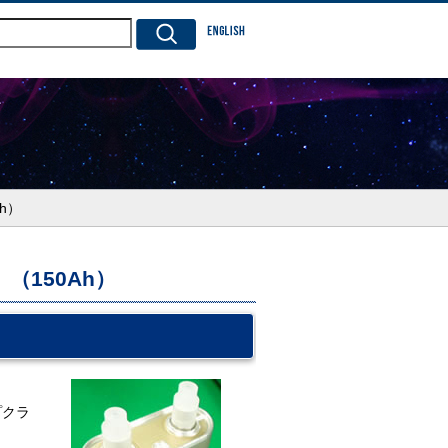
ENGLISH
h）
（150Ah）
プクラ