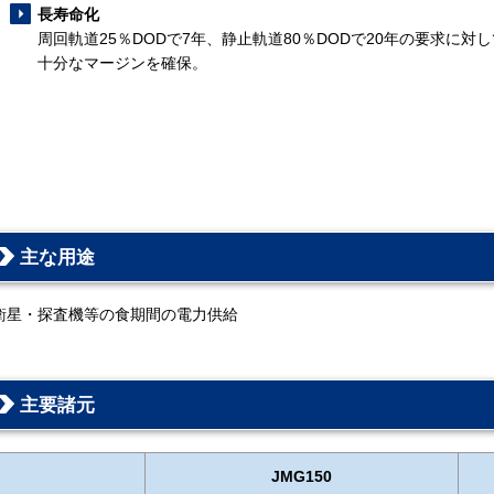
長寿命化
周回軌道25％DODで7年、静止軌道80％DODで20年の要求に対
十分なマージンを確保。
主な用途
衛星・探査機等の食期間の電力供給
主要諸元
JMG150