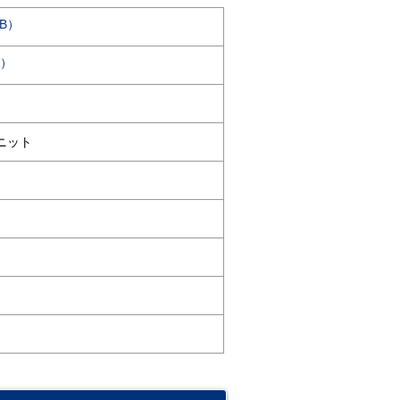
KB）
B）
ニット