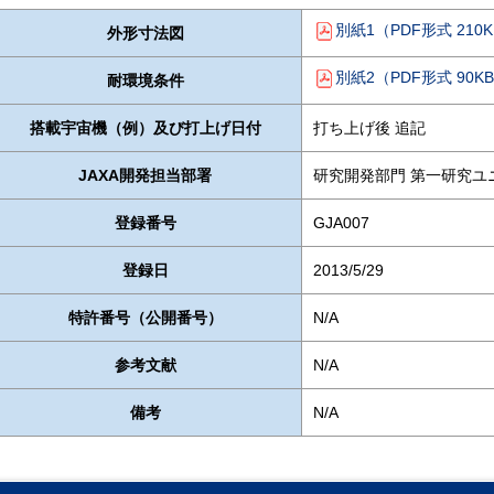
別紙1（PDF形式 210
外形寸法図
別紙2（PDF形式 90K
耐環境条件
搭載宇宙機（例）及び打上げ日付
打ち上げ後 追記
JAXA開発担当部署
研究開発部門 第一研究ユ
登録番号
GJA007
登録日
2013/5/29
特許番号（公開番号）
N/A
参考文献
N/A
備考
N/A