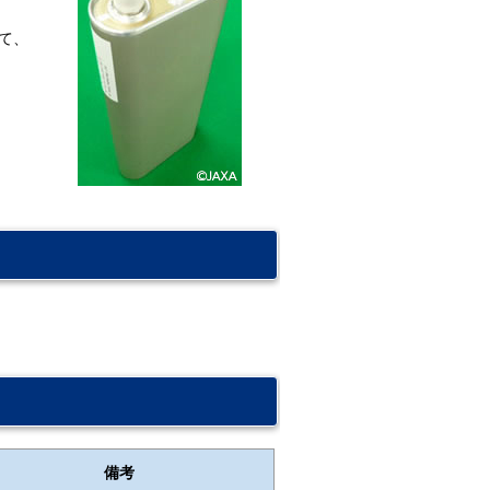
して、
備考