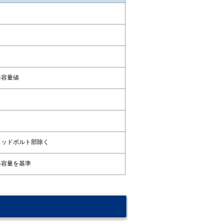
格容量値
タッドボルト部除く
格容量を基準