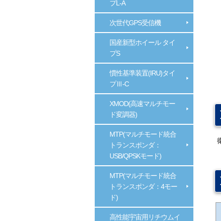
プL-A
次世代GPS受信機
国産新型ホイール タイ
プS
慣性基準装置(IRU)タイ
プⅢ-C
XMOD(高速マルチモー
ド変調器)
MTP(マルチモード統合
トランスポンダ：
USB/QPSKモード)
MTP(マルチモード統合
トランスポンダ：4モー
ド)
高性能宇宙用リチウムイ