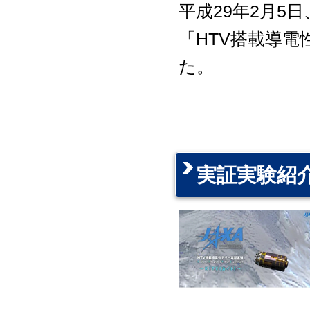
平成29年2月5
「HTV搭載導電
た。
実証実験紹