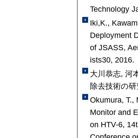
Technology Ja
Iki,K., Kawamo
Deployment D
of JSASS, Ae
ists30, 2016.
大川恭志, 
除去技術の研究,"
Okumura, T., M
Monitor and E
on HTV-6, 14
Conference o