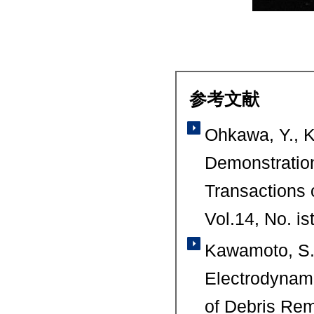
参考文献
Ohkawa, Y., K
Demonstration
Transactions
Vol.14, No. is
Kawamoto, S.,
Electrodynami
of Debris Re