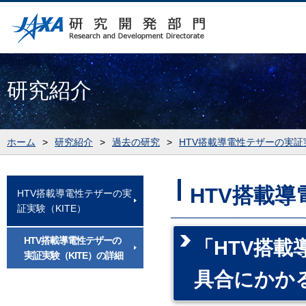
研究紹介
ホーム
>
研究紹介
>
過去の研究
>
HTV搭載導電性テザーの実証実
HTV搭載導
HTV搭載導電性テザーの実
証実験（KITE）
HTV搭載導電性テザーの
「HTV搭載
実証実験（KITE）の詳細
具合にかか