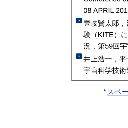
08 APRIL 201
壹岐賢太郎，
験（KITE
況，第59回宇
井上浩一，平子
宇宙科学技術連
スペ