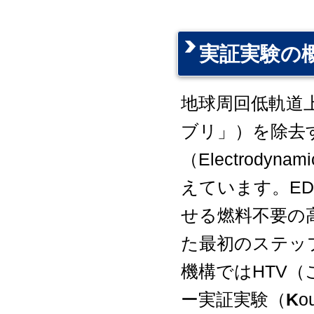
実証実験の
地球周回低軌道上の
ブリ」）を除去
（
E
lectro
d
ynam
えています。E
せる燃料不要の
た最初のステッ
機構ではHTV（
ー実証実験（
K
o